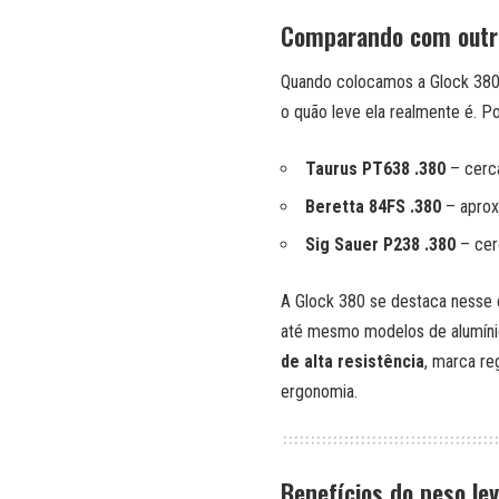
Comparando com outras
Quando colocamos a Glock 380
o quão leve ela realmente é. P
Taurus PT638 .380
– cerc
Beretta 84FS .380
– aprox
Sig Sauer P238 .380
– cer
A Glock 380 se destaca nesse 
até mesmo modelos de alumínio
de alta resistência
, marca re
ergonomia.
Benefícios do peso lev