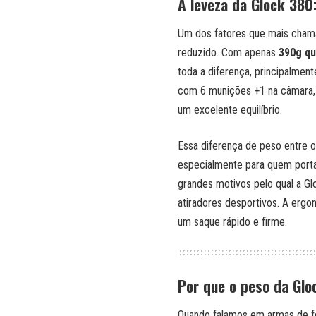
A leveza da Glock 380
Um dos fatores que mais cham
reduzido. Com apenas
390g q
toda a diferença, principalmen
com 6 munições +1 na câmara,
um excelente equilíbrio.
Essa diferença de peso entre o
especialmente para quem porta 
grandes motivos pelo qual a Glo
atiradores desportivos. A erg
um saque rápido e firme.
Por que o peso da Glo
Quando falamos em armas de fo