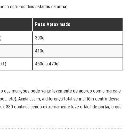
peso entre os dois estados da arma:
Peso Aproximado
)
390g
410g
6+1)
460g a 470g
so das munições pode variar levemente de acordo com a marca e
ta oca, etc). Ainda assim, a diferença total se mantém dentro dessa
ck 380 continua sendo extremamente leve e fácil de portar, o que