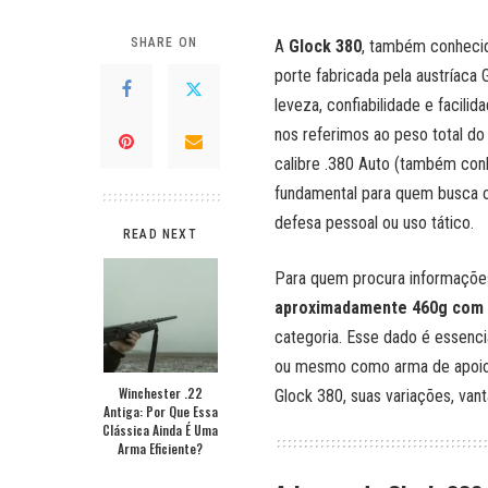
SHARE ON
A
Glock 380
, também conheci
porte fabricada pela austríaca
leveza, confiabilidade e facil
nos referimos ao peso total 
calibre .380 Auto (também co
fundamental para quem busca c
defesa pessoal ou uso tático.
READ NEXT
Para quem procura informaçõe
aproximadamente 460g com 
categoria. Esse dado é essenci
ou mesmo como arma de apoio. 
Winchester .22
Glock 380, suas variações, vant
Antiga: Por Que Essa
Clássica Ainda É Uma
Arma Eficiente?