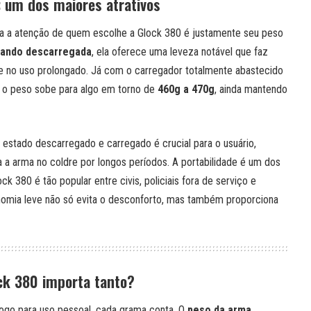
: um dos maiores atrativos
a a atenção de quem escolhe a Glock 380 é justamente seu peso
uando descarregada
, ela oferece uma leveza notável que faz
te no uso prolongado. Já com o carregador totalmente abastecido
 o peso sobe para algo em torno de
460g a 470g
, ainda mantendo
 estado descarregado e carregado é crucial para o usuário,
a arma no coldre por longos períodos. A portabilidade é um dos
ck 380 é tão popular entre civis, policiais fora de serviço e
onomia leve não só evita o desconforto, mas também proporciona
ck 380 importa tanto?
go para uso pessoal, cada grama conta. O
peso da arma