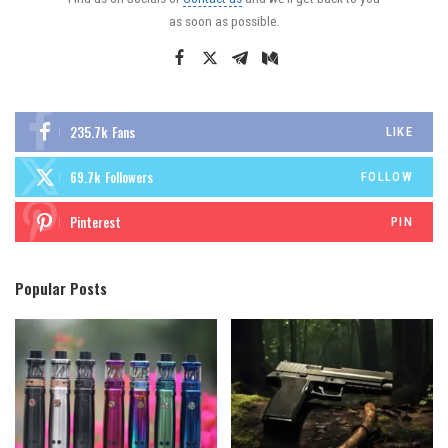
as soon as possible.
235.7k
Fans
LIKE
69.7k
Followers
FOLLOW
Pinterest
PIN
Popular Posts