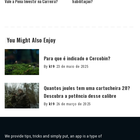
Vale a Pena Investir na Carreira?
habilitação?
You Might Also Enjoy
Para que é indicado o Cercobin?
By
k19
23 de maio de 2025
Posted
by
Quantos joules tem uma cartucheira 28?
Descubra a potência desse calibre
By
k19
26 de março de 2025
Posted
by
We provide tips, tricks and simply put, an app is a type of