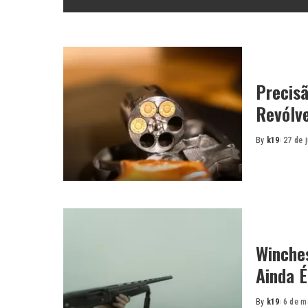
Precisã
Revólve
By
k19
27 de 
Posted
by
Winches
Ainda 
By
k19
6 de m
Posted