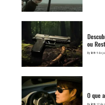
by
Descubr
ou Rest
By
k19
9 de j
Posted
by
O que a
By
k19
12 de 