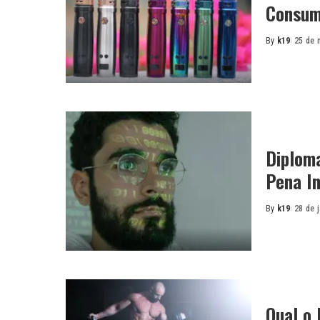
Consum
By
k19
25 de 
Posted
by
Diploma
Pena In
By
k19
28 de 
Posted
by
Qual o 