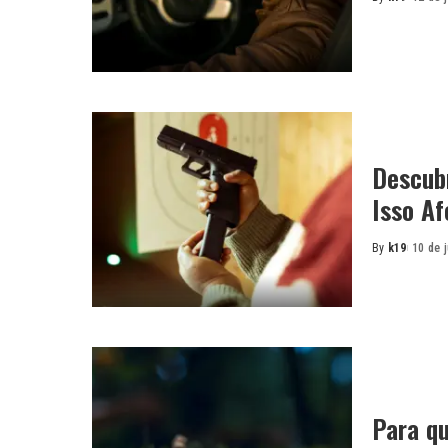
Posted
by
Descub
Isso A
By
k19
10 de 
Posted
by
Para qu