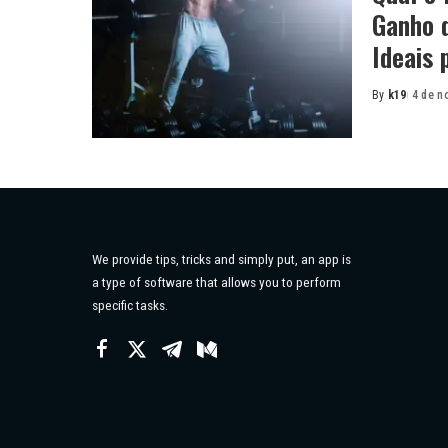
Ganho 
Ideais 
By
k19
4 de n
Posted
by
We provide tips, tricks and simply put, an app is
a type of software that allows you to perform
specific tasks.