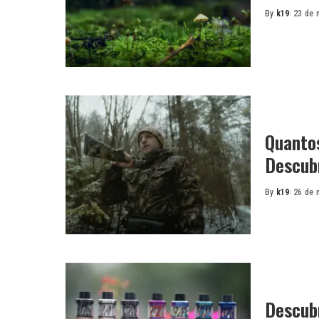
By
k19
23 de 
Posted
by
Quanto
Descubr
By
k19
26 de 
Posted
by
Descub