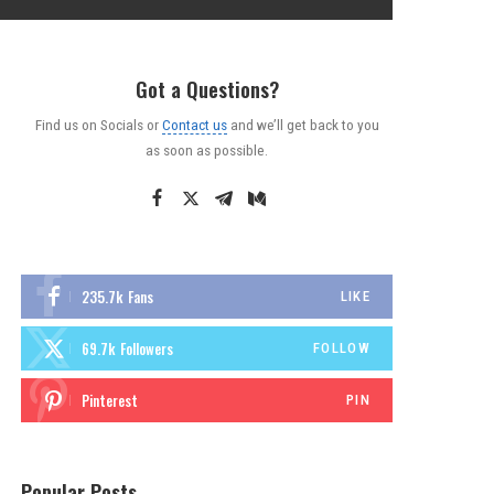
Got a Questions?
Find us on Socials or
Contact us
and we’ll get back to you
as soon as possible.
235.7k
Fans
LIKE
69.7k
Followers
FOLLOW
Pinterest
PIN
Popular Posts