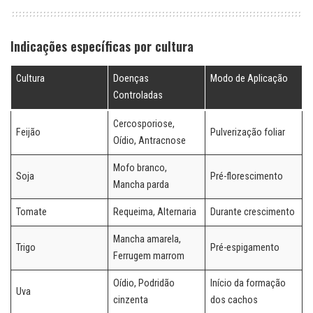
Indicações específicas por cultura
Cultura
Doenças
Modo de Aplicação
Controladas
Cercosporiose,
Feijão
Pulverização foliar
Oídio, Antracnose
Mofo branco,
Soja
Pré-florescimento
Mancha parda
Tomate
Requeima, Alternaria
Durante crescimento
Mancha amarela,
Trigo
Pré-espigamento
Ferrugem marrom
Oídio, Podridão
Início da formação
Uva
cinzenta
dos cachos