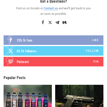
Got a Questions?
Find us on Socials or
Contact us
and we’ll get back to you
as soon as possible.
235.7k
Fans
LIKE
69.7k
Followers
FOLLOW
Pinterest
PIN
Popular Posts